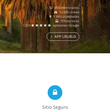
450.000 Horarios
12.300 Líneas
1.300 Localidades
70 Empresas
1.230
opiniones Google
APP URUBUS
Sitio Seguro