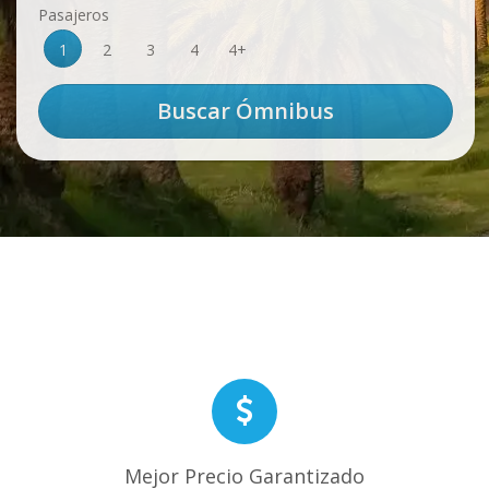
Pasajeros
1
2
3
4
4+
Mejor Precio Garantizado