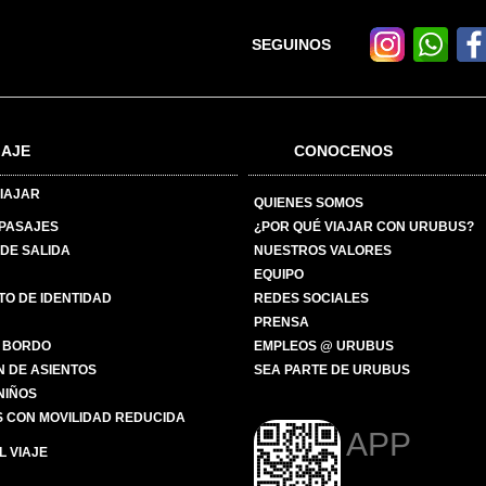
SEGUINOS
IAJE
CONOCENOS
IAJAR
QUIENES SOMOS
 PASAJES
¿POR QUÉ VIAJAR CON URUBUS?
DE SALIDA
NUESTROS VALORES
EQUIPO
O DE IDENTIDAD
REDES SOCIALES
PRENSA
 BORDO
EMPLEOS @ URUBUS
N DE ASIENTOS
SEA PARTE DE URUBUS
 NIÑOS
 CON MOVILIDAD REDUCIDA
APP
 VIAJE