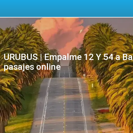
URUBUS | Empalme 12 Y 54 a Ba
pasajes online