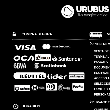
COMPRA SEGURA
V
ANTES DE V
VENTA DE
TERMINAL 
PASAJES
DOCUMENT
EQUIPAJE
ACCESO A
SELECCIÓ
FAMILIA Y
PERSONAS
DURANTE EL
HORARIOS
ÓMNIBUS