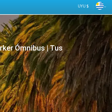
UYU $
rker Ómnibus | Tus
Tus
online
ómnibus