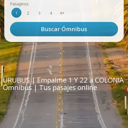
Pasajeros
1
2
3
4
4+
URUBUS | Empalme 1 Y 22 a COLONIA
Ómnibus | Tus pasajes online