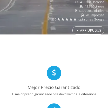
450.000 Horarios
12.300 Líneas
1.300 Localidades
70 Empresas
1.230
opiniones Google
APP URUBUS
Mejor Precio Garantizado
El mejor precio garantizado o te devolvemos la diferencia