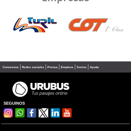
❮
❯
Conocenos
Redes sociales
Prensa
Empleos
Socios
Ayuda
SEGUINOS