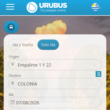
Ida y Vuelta
Sólo Ida
Origen
Destino
Ida