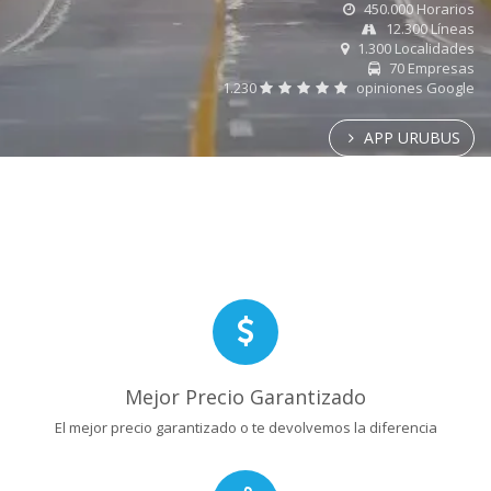
450.000 Horarios
12.300 Líneas
1.300 Localidades
70 Empresas
1.230
opiniones Google
APP URUBUS
Mejor Precio Garantizado
El mejor precio garantizado o te devolvemos la diferencia