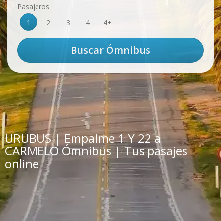
Pasajeros
1
2
3
4
4+
URUBUS | Empalme 1 Y 22 a
CARMELO Ómnibus | Tus pasajes
online