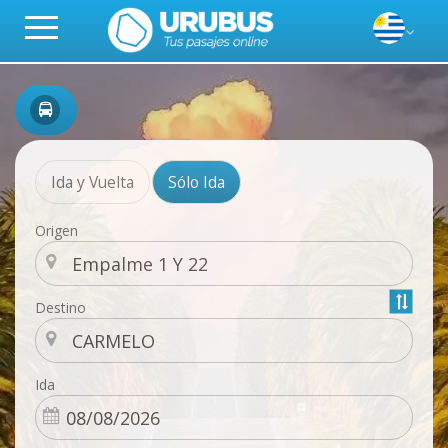
Ida y Vuelta
Sólo Ida
Origen
Destino
Ida