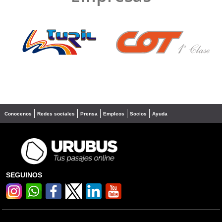
❮
❯
Conocenos
Redes sociales
Prensa
Empleos
Socios
Ayuda
SEGUINOS