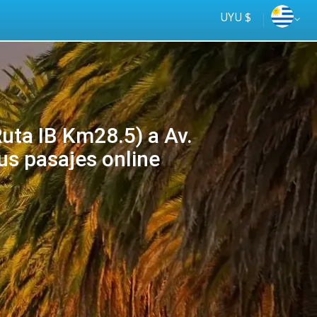
UYU $
ta IB Km28.5) a Av.
Tus pasajes online
Tus
online
ómnibus