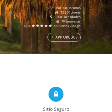
450.000 Horarios
12.300 Líneas
1.300 Localidades
70 Empresas
1.230
opiniones Google
APP URUBUS
Sitio Seguro