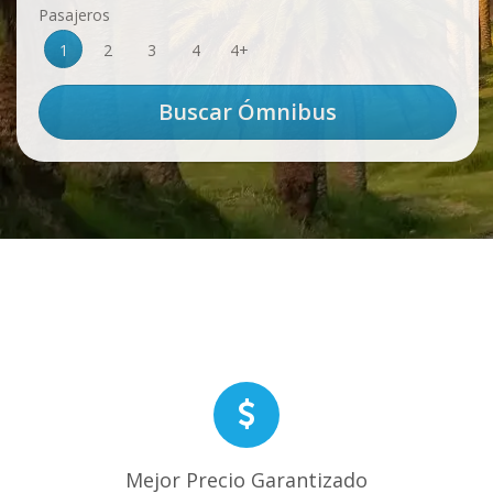
Pasajeros
1
2
3
4
4+
Mejor Precio Garantizado