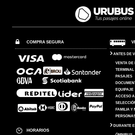
COMPRA SEGURA
V
ANTES DE V
VENTA DE
TERMINAL 
PASAJES
DOCUMENT
EQUIPAJE
ACCESO A
SELECCIÓ
FAMILIA Y
PERSONAS
DURANTE EL
HORARIOS
ÓMNIBUS