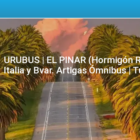
URUBUS | EL PINAR (Hormigón Ru
Italia y Bvar. Artigas Ómnibus | 