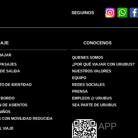
SEGUINOS
IAJE
CONOCENOS
IAJAR
QUIENES SOMOS
 PASAJES
¿POR QUÉ VIAJAR CON URUBUS?
DE SALIDA
NUESTROS VALORES
EQUIPO
O DE IDENTIDAD
REDES SOCIALES
PRENSA
 BORDO
EMPLEOS @ URUBUS
N DE ASIENTOS
SEA PARTE DE URUBUS
 NIÑOS
 CON MOVILIDAD REDUCIDA
APP
 VIAJE