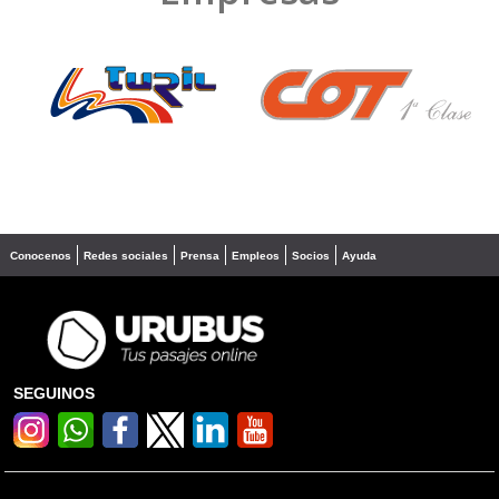
❮
❯
Conocenos
Redes sociales
Prensa
Empleos
Socios
Ayuda
SEGUINOS