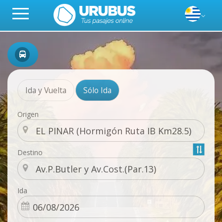
Ida y Vuelta
Sólo Ida
Origen
Destino
Ida