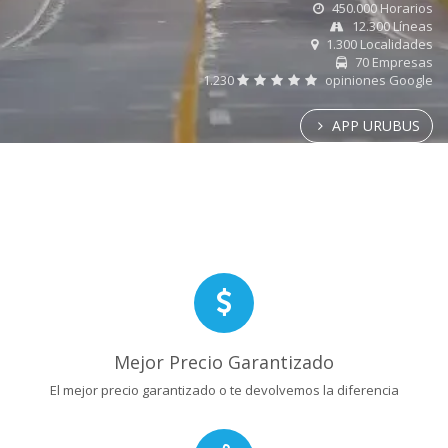
450.000 Horarios
12.300 Líneas
1.300 Localidades
70 Empresas
1.230
opiniones Google
APP URUBUS
Mejor Precio Garantizado
El mejor precio garantizado o te devolvemos la diferencia