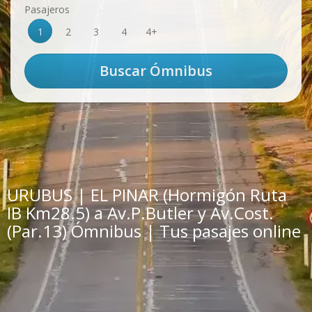
Pasajeros
1
2
3
4
4+
URUBUS | EL PINAR (Hormigón Ruta
IB Km28.5) a Av.P.Butler y Av.Cost.
(Par.13) Ómnibus | Tus pasajes online