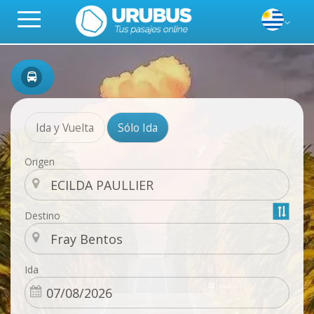
Ida y Vuelta
Sólo Ida
Origen
Destino
Ida