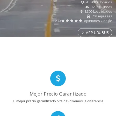
450.000 Horarios
12.300 Líneas
1.300 Localidades
70 Empresas
1.230
opiniones Google
APP URUBUS
Mejor Precio Garantizado
El mejor precio garantizado o te devolvemos la diferencia