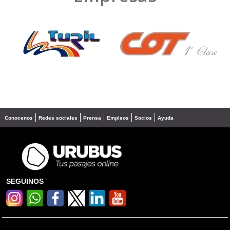
❮
❯
Conocenos
Redes sociales
Prensa
Empleos
Socios
Ayuda
SEGUINOS