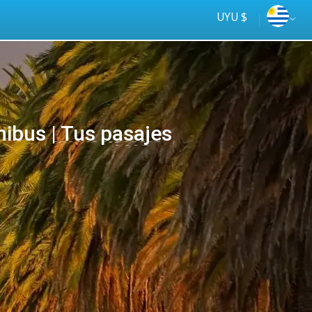
UYU $
bus | Tus pasajes
Tus
online
ómnibus