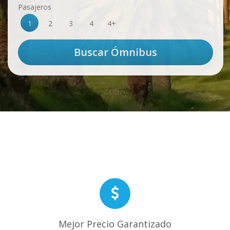
Pasajeros
1
2
3
4
4+
Mejor Precio Garantizado