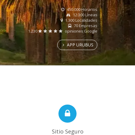
450.000 Horarios
12.300 Líneas
1.300 Localidades
70 Empresas
1.230
opiniones Google
APP URUBUS
Sitio Seguro