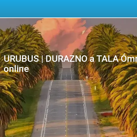
URUBUS | DURAZNO a TALA Ómni
online