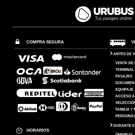
COMPRA SEGURA
V
ANTES DE V
VENTA DE
TERMINAL 
PASAJES
DOCUMENT
EQUIPAJE
ACCESO A
SELECCIÓ
FAMILIA Y
PERSONAS
DURANTE EL
HORARIOS
ÓMNIBUS