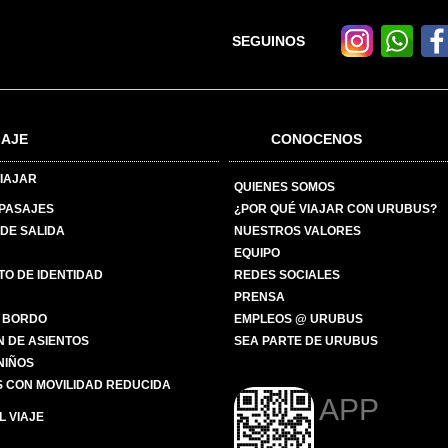
SEGUINOS
IAJE
CONOCENOS
IAJAR
QUIENES SOMOS
 PASAJES
¿POR QUÉ VIAJAR CON URUBUS?
DE SALIDA
NUESTROS VALORES
EQUIPO
O DE IDENTIDAD
REDES SOCIALES
PRENSA
 BORDO
EMPLEOS @ URUBUS
N DE ASIENTOS
SEA PARTE DE URUBUS
 NIÑOS
 CON MOVILIDAD REDUCIDA
APP
 VIAJE