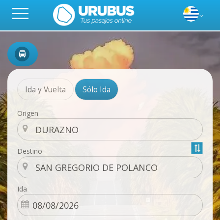
Ida y Vuelta
Sólo Ida
Origen
Destino
Ida