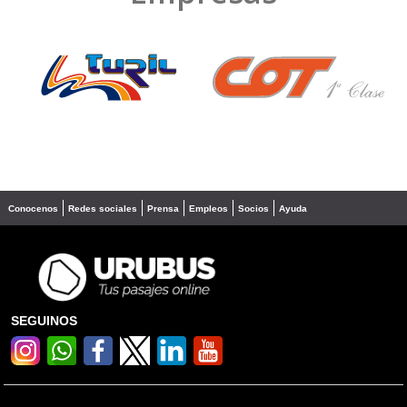
❮
❯
Conocenos
Redes sociales
Prensa
Empleos
Socios
Ayuda
SEGUINOS