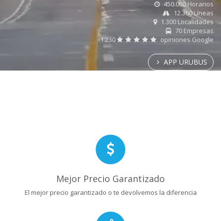
450.000 Horarios
12.300 Líneas
1.300 Localidades
70 Empresas
1.230
opiniones Google
APP URUBUS
Mejor Precio Garantizado
El mejor precio garantizado o te devolvemos la diferencia