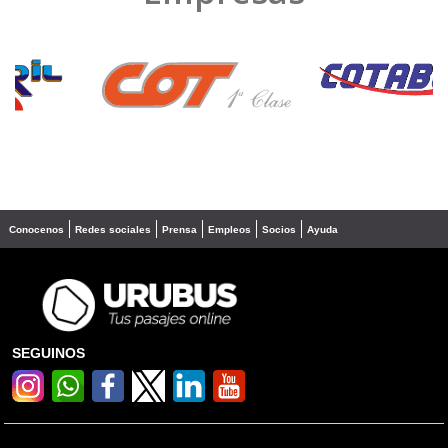
❮
❯
Conocenos
Redes sociales
Prensa
Empleos
Socios
Ayuda
SEGUINOS