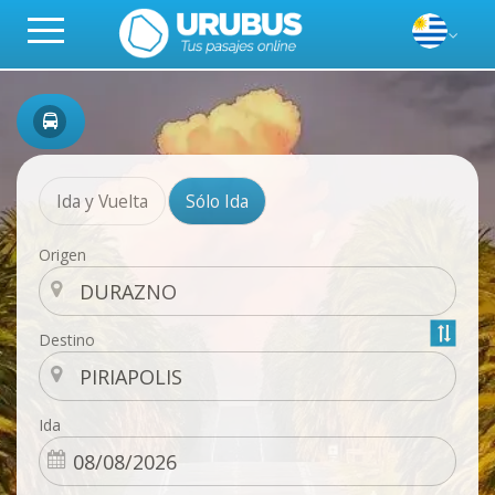
Ida y Vuelta
Sólo Ida
Origen
Destino
Ida