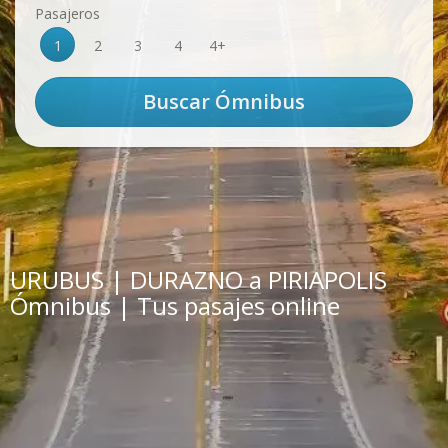
Pasajeros
1
2
3
4
4+
URUBUS | DURAZNO a PIRIAPOLIS
Ómnibus | Tus pasajes online