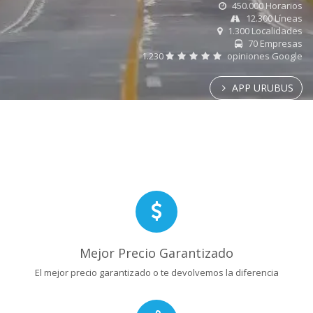
450.000 Horarios
12.300 Líneas
1.300 Localidades
70 Empresas
1.230
opiniones Google
APP URUBUS
Mejor Precio Garantizado
El mejor precio garantizado o te devolvemos la diferencia