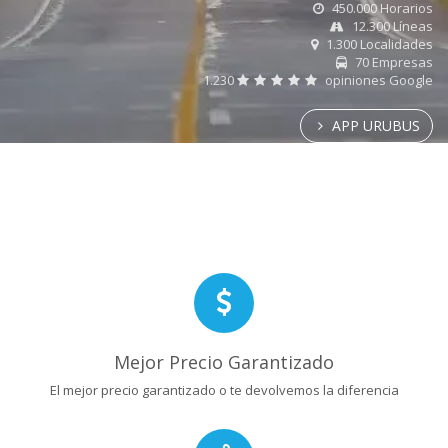
450.000 Horarios
12.300 Líneas
1.300 Localidades
70 Empresas
1.230
opiniones Google
APP URUBUS
Mejor Precio Garantizado
El mejor precio garantizado o te devolvemos la diferencia