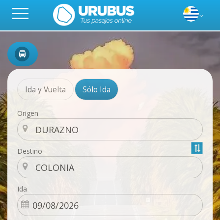
Ida y Vuelta
Sólo Ida
Origen
Destino
Ida