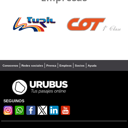
❮
❯
Conocenos
Redes sociales
Prensa
Empleos
Socios
Ayuda
SEGUINOS