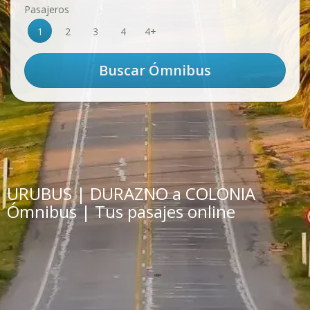
Pasajeros
1
2
3
4
4+
URUBUS | DURAZNO a COLONIA
Ómnibus | Tus pasajes online