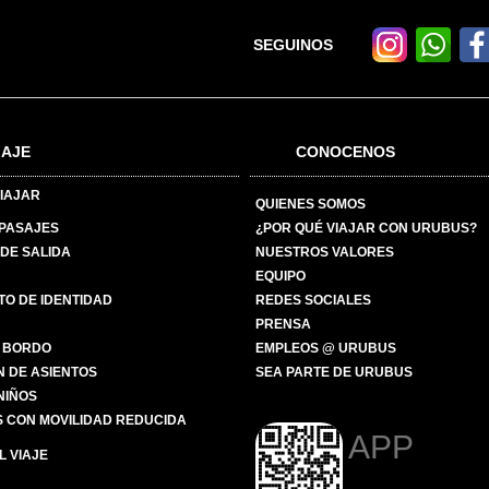
SEGUINOS
IAJE
CONOCENOS
IAJAR
QUIENES SOMOS
 PASAJES
¿POR QUÉ VIAJAR CON URUBUS?
DE SALIDA
NUESTROS VALORES
EQUIPO
O DE IDENTIDAD
REDES SOCIALES
PRENSA
 BORDO
EMPLEOS @ URUBUS
N DE ASIENTOS
SEA PARTE DE URUBUS
 NIÑOS
 CON MOVILIDAD REDUCIDA
APP
 VIAJE