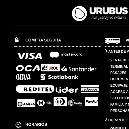
COMPRA SEGURA
V
ANTES DE V
VENTA DE
TERMINAL 
PASAJES
DOCUMENT
EQUIPAJE
ACCESO A
SELECCIÓ
FAMILIA Y
PERSONAS
DURANTE EL
HORARIOS
ÓMNIBUS