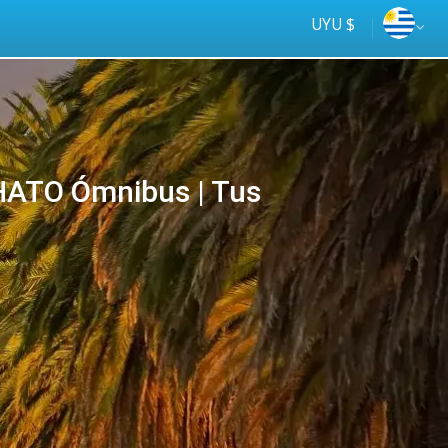
UYU $
ATO Ómnibus | Tus
Tus
online
ómnibus