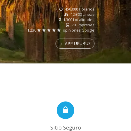
450.000 Horarios
12.300 Líneas
1.300 Localidades
70 Empresas
1.230
opiniones Google
APP URUBUS
Sitio Seguro