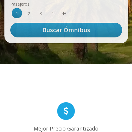
Pasajeros
1
2
3
4
4+
Mejor Precio Garantizado