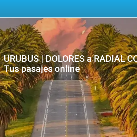
URUBUS | DOLORES a RADIAL C
Tus pasajes online