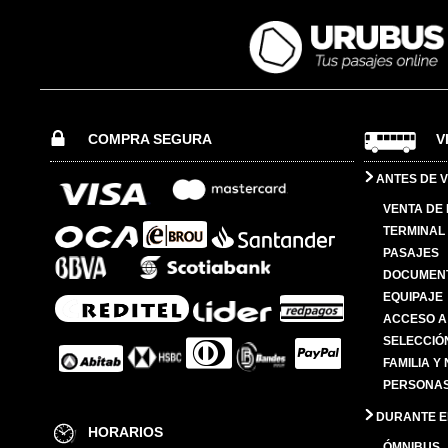
COMPRA SEGURA
V
ANTES DE V
VENTA DE
TERMINAL 
PASAJES
DOCUMENT
EQUIPAJE
ACCESO A
SELECCIÓ
FAMILIA Y
PERSONAS
DURANTE EL
HORARIOS
ÓMNIBUS