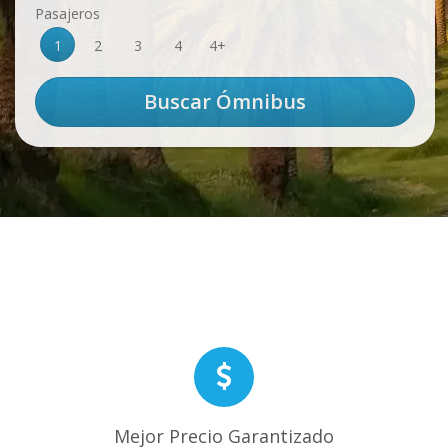
Pasajeros
1
2
3
4
4+
Mejor Precio Garantizado