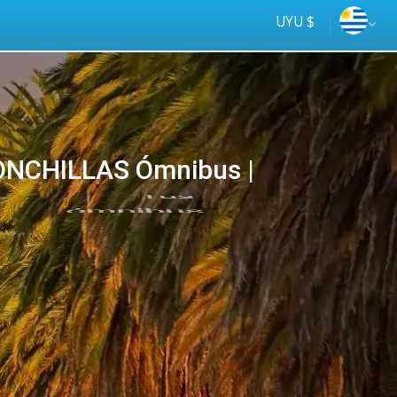
UYU $
ONCHILLAS Ómnibus |
Tus
online
ómnibus