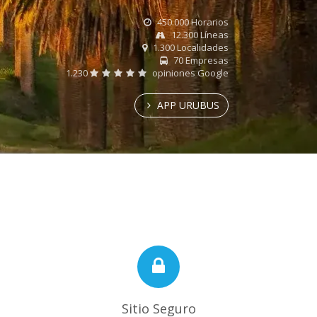
450.000 Horarios
12.300 Líneas
1.300 Localidades
70 Empresas
1.230
opiniones Google
APP URUBUS
Sitio Seguro