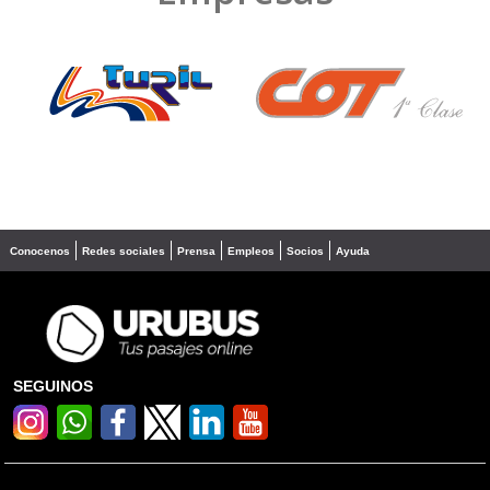
❮
❯
Conocenos
Redes sociales
Prensa
Empleos
Socios
Ayuda
SEGUINOS