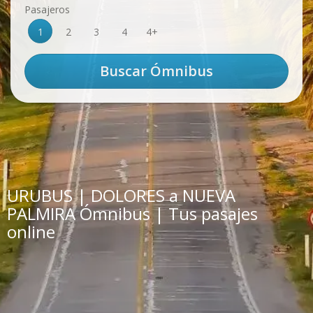
Pasajeros
1
2
3
4
4+
URUBUS | DOLORES a NUEVA
PALMIRA Ómnibus | Tus pasajes
online