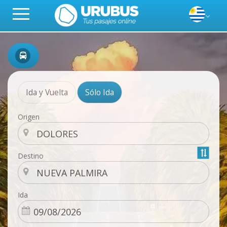
Ida y Vuelta
Sólo Ida
Origen
Destino
Ida