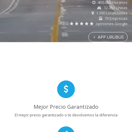
450.000 Horarios
12.300 Líneas
1.300 Localidades
70 Empresas
1.230
opiniones Google
APP URUBUS
Mejor Precio Garantizado
El mejor precio garantizado o te devolvemos la diferencia