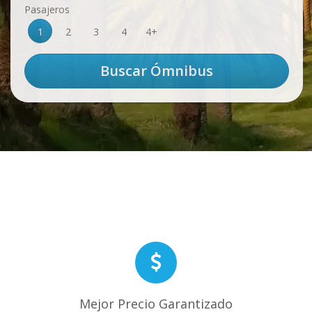
Pasajeros
1
2
3
4
4+
Mejor Precio Garantizado