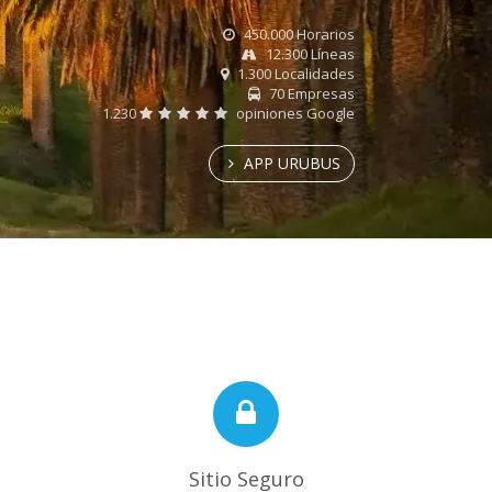
450.000 Horarios
12.300 Líneas
1.300 Localidades
70 Empresas
1.230
opiniones Google
APP URUBUS
Sitio Seguro