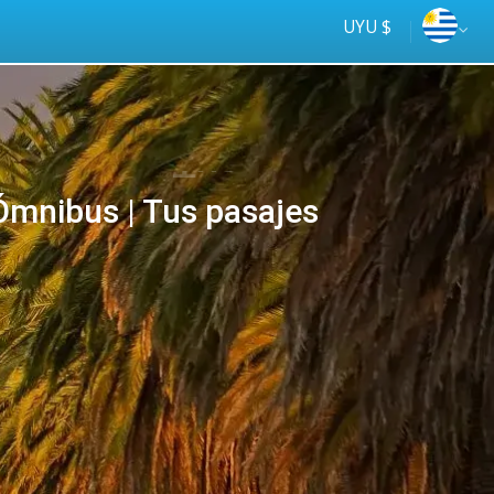
UYU $
mnibus | Tus pasajes
Tus
online
ómnibus