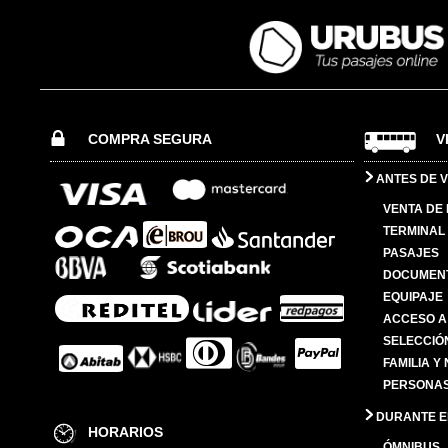
COMPRA SEGURA
V
ANTES DE V
VENTA DE
TERMINAL 
PASAJES
DOCUMENT
EQUIPAJE
ACCESO A
SELECCIÓ
FAMILIA Y
PERSONAS
DURANTE EL
HORARIOS
ÓMNIBUS