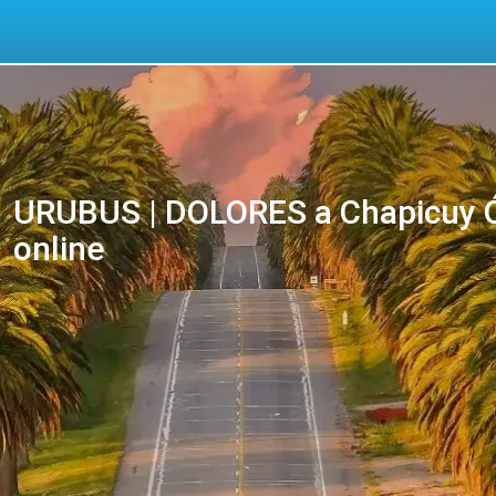
URUBUS | DOLORES a Chapicuy Ó
online