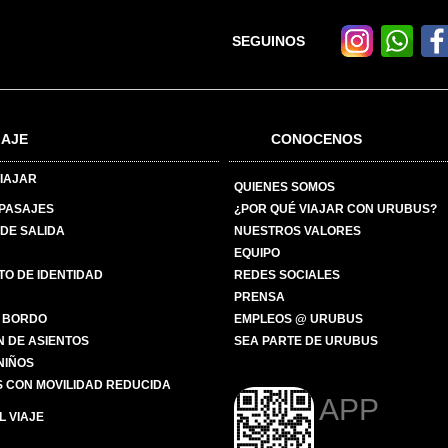
SEGUINOS
IAJE
CONOCENOS
IAJAR
QUIENES SOMOS
 PASAJES
¿POR QUÉ VIAJAR CON URUBUS?
DE SALIDA
NUESTROS VALORES
EQUIPO
O DE IDENTIDAD
REDES SOCIALES
PRENSA
 BORDO
EMPLEOS @ URUBUS
N DE ASIENTOS
SEA PARTE DE URUBUS
 NIÑOS
 CON MOVILIDAD REDUCIDA
APP
 VIAJE