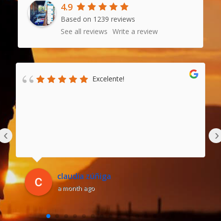
4.9
Based on 1239 reviews
See all reviews
Write a review
Excelente!
‹
›
claudia zúñiga
a month ago