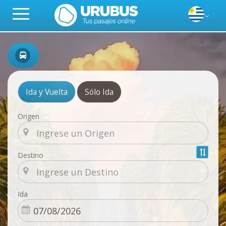
Ida y Vuelta
Sólo Ida
Origen
Destino
Ida