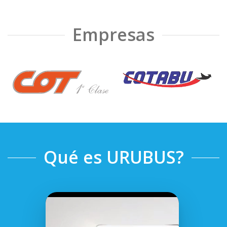
Empresas
❮
❯
Qué es URUBUS?