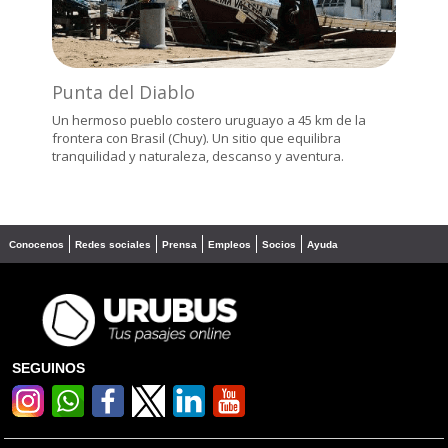
Punta del Diablo
Un hermoso pueblo costero uruguayo a 45 km de la
frontera con Brasil (Chuy). Un sitio que equilibra
tranquilidad y naturaleza, descanso y aventura.
Conocenos
Redes sociales
Prensa
Empleos
Socios
Ayuda
SEGUINOS