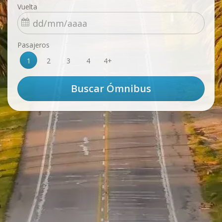
Vuelta
Pasajeros
1
2
3
4
4+