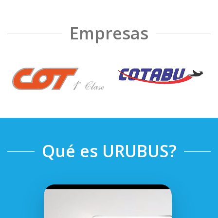
Empresas
❮
❯
Qué es URUBUS?