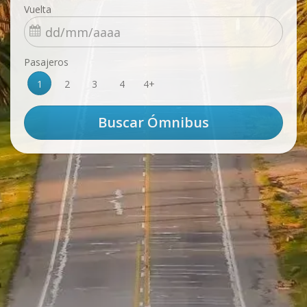
Vuelta
Pasajeros
1
2
3
4
4+