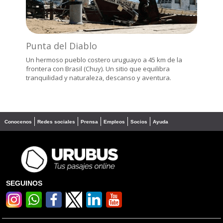
Punta del Diablo
Un hermoso pueblo costero uruguayo a 45 km de la
frontera con Brasil (Chuy). Un sitio que equilibra
tranquilidad y naturaleza, descanso y aventura.
Conocenos
Redes sociales
Prensa
Empleos
Socios
Ayuda
SEGUINOS