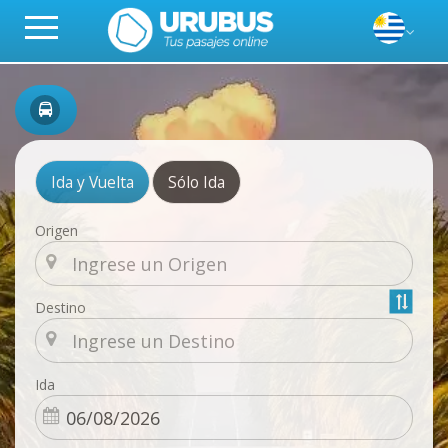
Ida y Vuelta
Sólo Ida
Origen
Destino
Ida