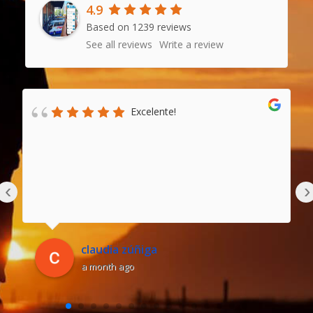
4.9
Based on 1239 reviews
See all reviews
Write a review
Excelente!
‹
›
claudia zúñiga
a month ago