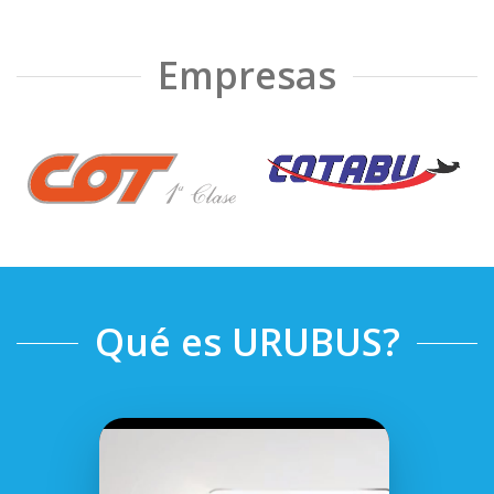
Empresas
❮
❯
Qué es URUBUS?