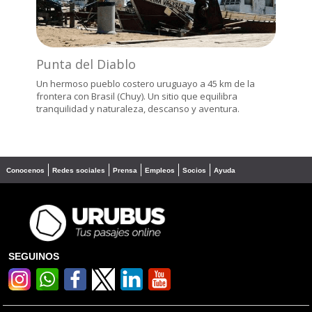
Punta del Diablo
Un hermoso pueblo costero uruguayo a 45 km de la
frontera con Brasil (Chuy). Un sitio que equilibra
tranquilidad y naturaleza, descanso y aventura.
Conocenos
Redes sociales
Prensa
Empleos
Socios
Ayuda
SEGUINOS