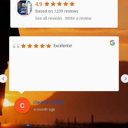
4.9
Based on 1239 reviews
See all reviews
Write a review
Excelente!
‹
›
claudia zúñiga
a month ago