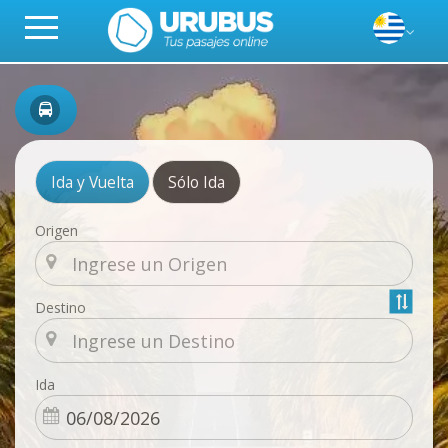
Ida y Vuelta
Sólo Ida
Origen
Destino
Ida