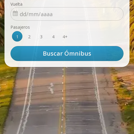
Vuelta
Pasajeros
1
2
3
4
4+