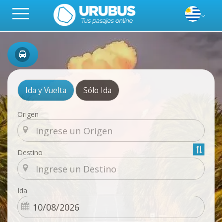
Ida y Vuelta
Sólo Ida
Origen
Destino
Ida