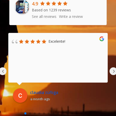
4.9
Based on 1239 reviews
See all reviews
Write a review
Excelente!
‹
›
claudia zúñiga
a month ago