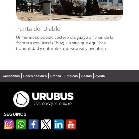
Punta del Diablo
Un hermoso pueblo costero uruguayo a 45 km de la
frontera con Brasil (Chuy). Un sitio que equilibra
tranquilidad y naturaleza, descanso y aventura.
Conocenos
Redes sociales
Prensa
Empleos
Socios
Ayuda
SEGUINOS