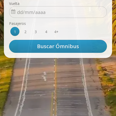
Vuelta
Pasajeros
1
2
3
4
4+