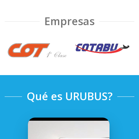
Empresas
❮
❯
Qué es URUBUS?