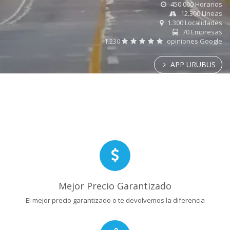
450.000 Horarios
12.300 Líneas
1.300 Localidades
70 Empresas
1.230
opiniones Google
APP URUBUS
Mejor Precio Garantizado
El mejor precio garantizado o te devolvemos la diferencia