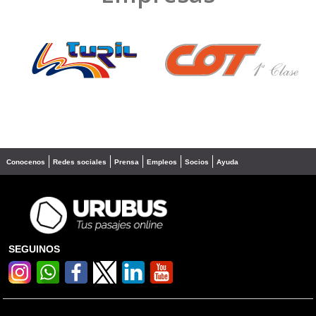
❮
❯
Conocenos
Redes sociales
Prensa
Empleos
Socios
Ayuda
SEGUINOS