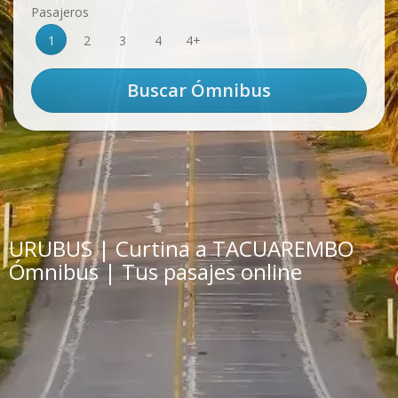
Pasajeros
1
2
3
4
4+
URUBUS | Curtina a TACUAREMBO
Ómnibus | Tus pasajes online