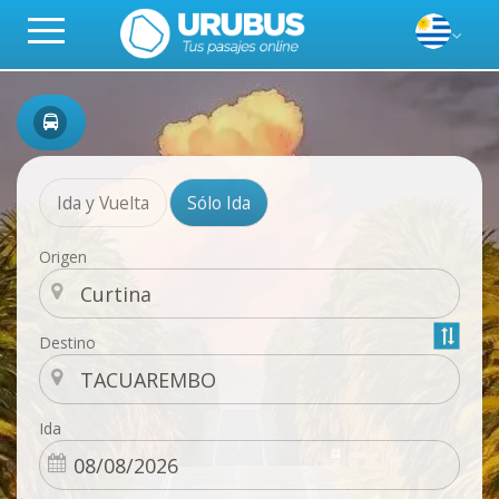
Ida y Vuelta
Sólo Ida
Origen
Destino
Ida