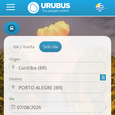
Ida y Vuelta
Sólo Ida
Origen
Destino
Ida