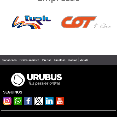
❮
❯
Conocenos
Redes sociales
Prensa
Empleos
Socios
Ayuda
SEGUINOS