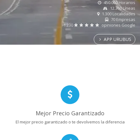
450.000 Horarios
12.300 Líneas
1.300 Localidades
70 Empresas
1.230
opiniones Google
APP URUBUS
Mejor Precio Garantizado
El mejor precio garantizado o te devolvemos la diferencia