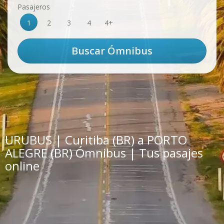
Pasajeros
1
2
3
4
4+
URUBUS | Curitiba (BR) a PORTO
ALEGRE (BR) Ómnibus | Tus pasajes
online