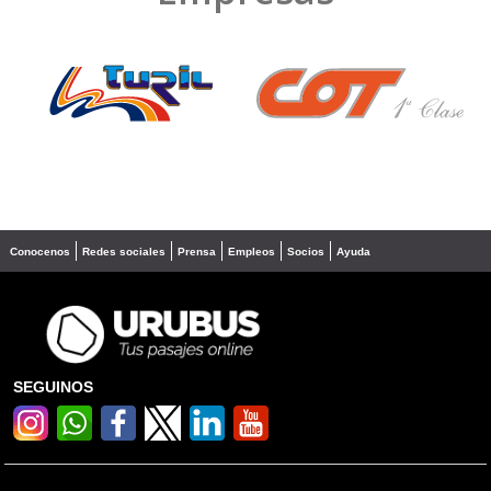
❮
❯
Conocenos
Redes sociales
Prensa
Empleos
Socios
Ayuda
SEGUINOS