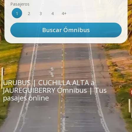
Pasajeros
1
2
3
4
4+
URUBUS | CUCHILLA ALTA a
JAUREGUIBERRY Ómnibus | Tus
pasajes online