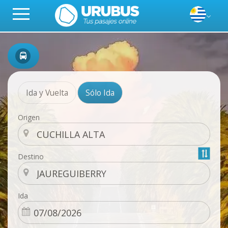
Ida y Vuelta
Sólo Ida
Origen
Destino
Ida