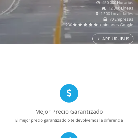
450.000 Horarios
12.300 Líneas
1.300 Localidades
70 Empresas
1.230
opiniones Google
APP URUBUS
Mejor Precio Garantizado
El mejor precio garantizado o te devolvemos la diferencia