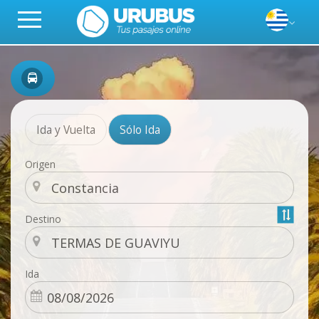
Ida y Vuelta
Sólo Ida
Origen
Destino
Ida