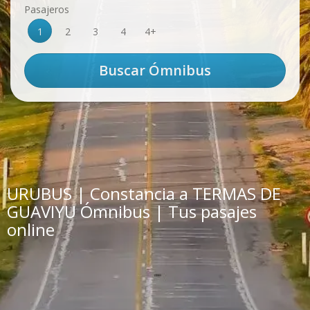
Pasajeros
1
2
3
4
4+
URUBUS | Constancia a TERMAS DE
GUAVIYU Ómnibus | Tus pasajes
online