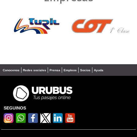
❮
❯
Conocenos
Redes sociales
Prensa
Empleos
Socios
Ayuda
SEGUINOS