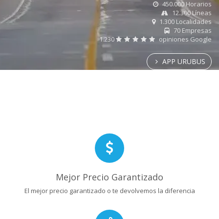
450.000 Horarios
12.300 Líneas
1.300 Localidades
70 Empresas
1.230
opiniones Google
APP URUBUS
Mejor Precio Garantizado
El mejor precio garantizado o te devolvemos la diferencia