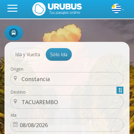
Ida y Vuelta
Sólo Ida
Origen
Destino
Ida