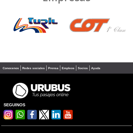
❮
❯
Conocenos
Redes sociales
Prensa
Empleos
Socios
Ayuda
SEGUINOS