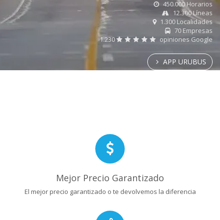
450.000 Horarios
12.300 Líneas
1.300 Localidades
70 Empresas
1.230
opiniones Google
APP URUBUS
Mejor Precio Garantizado
El mejor precio garantizado o te devolvemos la diferencia