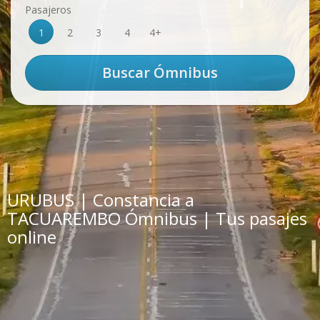
Pasajeros
1
2
3
4
4+
URUBUS | Constancia a
TACUAREMBO Ómnibus | Tus pasajes
online