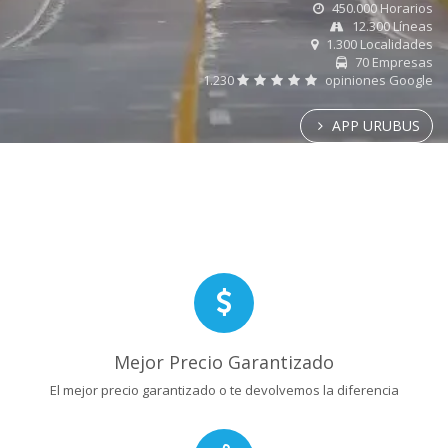
450.000 Horarios
12.300 Líneas
1.300 Localidades
70 Empresas
1.230
opiniones Google
APP URUBUS
Mejor Precio Garantizado
El mejor precio garantizado o te devolvemos la diferencia