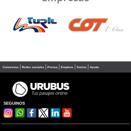
❮
❯
Conocenos
Redes sociales
Prensa
Empleos
Socios
Ayuda
SEGUINOS