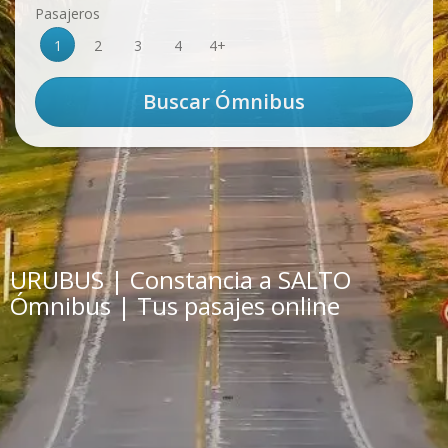
Pasajeros
1
2
3
4
4+
URUBUS | Constancia a SALTO
Ómnibus | Tus pasajes online