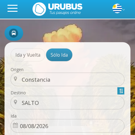
Ida y Vuelta
Sólo Ida
Origen
Destino
Ida