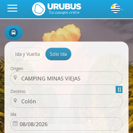
Ida y Vuelta
Sólo Ida
Origen
Destino
Ida