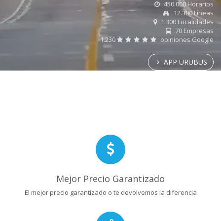
450.000 Horarios
12.300 Líneas
1.300 Localidades
70 Empresas
1.230
opiniones Google
APP URUBUS
Mejor Precio Garantizado
El mejor precio garantizado o te devolvemos la diferencia