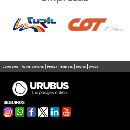
❮
❯
Conocenos
Redes sociales
Prensa
Empleos
Socios
Ayuda
SEGUINOS