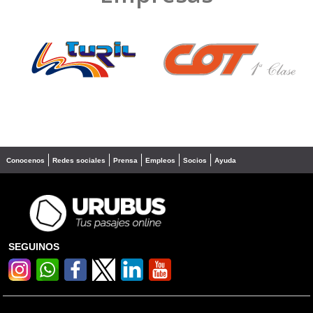
❮
❯
Conocenos
Redes sociales
Prensa
Empleos
Socios
Ayuda
SEGUINOS