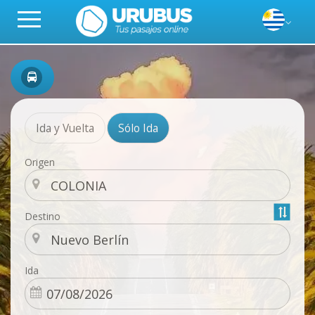
Ida y Vuelta
Sólo Ida
Origen
Destino
Ida