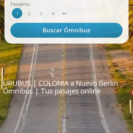
Pasajeros
1
2
3
4
4+
URUBUS | COLONIA a Nuevo Berlín
Ómnibus | Tus pasajes online