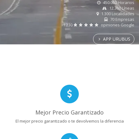
450.000 Horarios
12.300 Líneas
1.300 Localidades
70 Empresas
1.230
opiniones Google
APP URUBUS
Mejor Precio Garantizado
El mejor precio garantizado o te devolvemos la diferencia