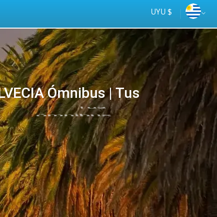
UYU $
VECIA Ómnibus | Tus
Tus
online
ómnibus