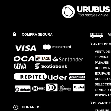
COMPRA SEGURA
V
ANTES DE V
VENTA DE
TERMINAL 
PASAJES
DOCUMENT
EQUIPAJE
ACCESO A
SELECCIÓ
FAMILIA Y
PERSONAS
DURANTE EL
HORARIOS
ÓMNIBUS