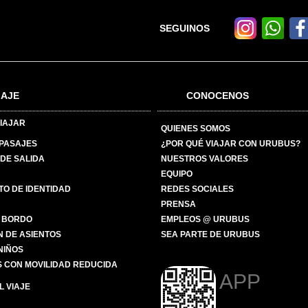
SEGUINOS
IAJE
CONOCENOS
IAJAR
QUIENES SOMOS
 PASAJES
¿POR QUÉ VIAJAR CON URUBUS?
DE SALIDA
NUESTROS VALORES
EQUIPO
O DE IDENTIDAD
REDES SOCIALES
PRENSA
 BORDO
EMPLEOS @ URUBUS
N DE ASIENTOS
SEA PARTE DE URUBUS
 NIÑOS
 CON MOVILIDAD REDUCIDA
APP
 VIAJE