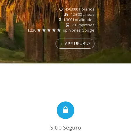
450.000 Horarios
12.300 Líneas
1.300 Localidades
70 Empresas
1.230
opiniones Google
APP URUBUS
Sitio Seguro