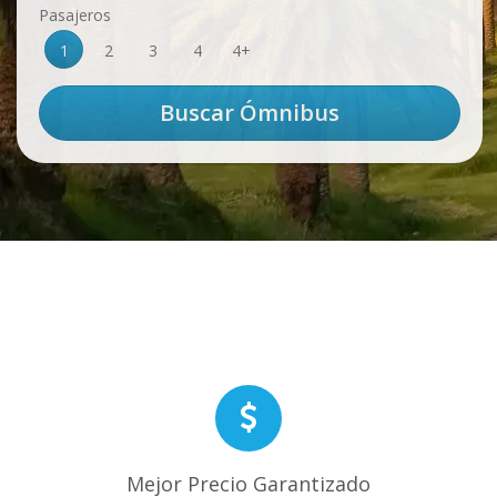
Pasajeros
1
2
3
4
4+
Mejor Precio Garantizado