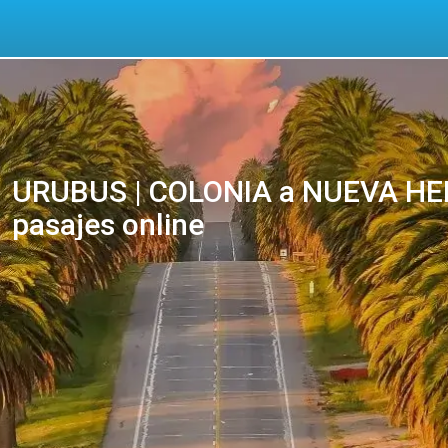
URUBUS | COLONIA a NUEVA HEL
pasajes online