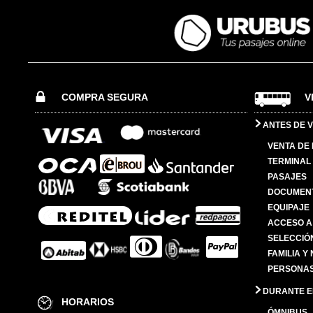
COMPRA SEGURA
V
ANTES DE V
VENTA DE
TERMINAL 
PASAJES
DOCUMENT
EQUIPAJE
ACCESO A
SELECCIÓ
FAMILIA Y
PERSONAS
DURANTE EL
HORARIOS
ÓMNIBUS