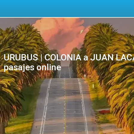
URUBUS | COLONIA a JUAN LACA
pasajes online