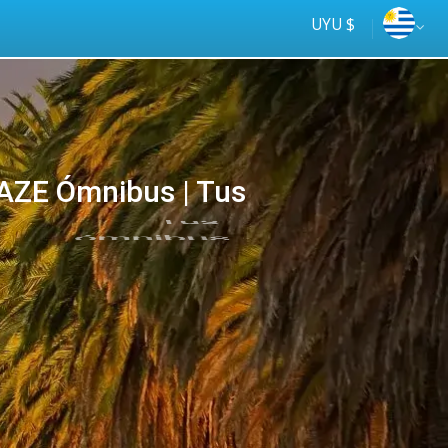
UYU $
ZE Ómnibus | Tus
Tus
online
ómnibus