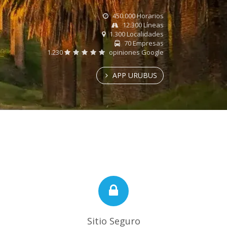
450.000 Horarios
12.300 Líneas
1.300 Localidades
70 Empresas
1.230
opiniones Google
APP URUBUS
Sitio Seguro