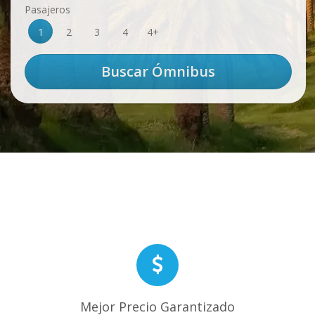
Pasajeros
1
2
3
4
4+
Mejor Precio Garantizado