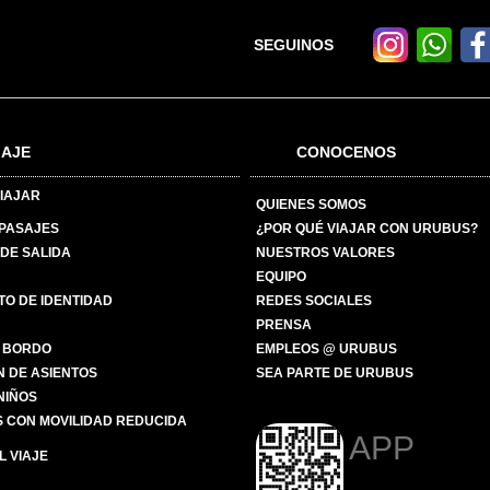
SEGUINOS
IAJE
CONOCENOS
IAJAR
QUIENES SOMOS
 PASAJES
¿POR QUÉ VIAJAR CON URUBUS?
DE SALIDA
NUESTROS VALORES
EQUIPO
O DE IDENTIDAD
REDES SOCIALES
PRENSA
 BORDO
EMPLEOS @ URUBUS
N DE ASIENTOS
SEA PARTE DE URUBUS
 NIÑOS
 CON MOVILIDAD REDUCIDA
APP
 VIAJE