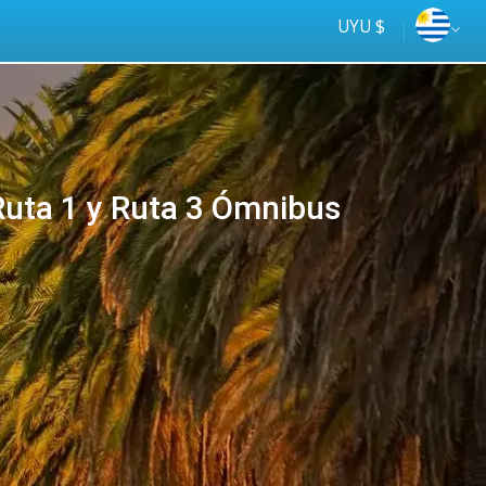
UYU $
ta 1 y Ruta 3 Ómnibus
Tus
online
ómnibus