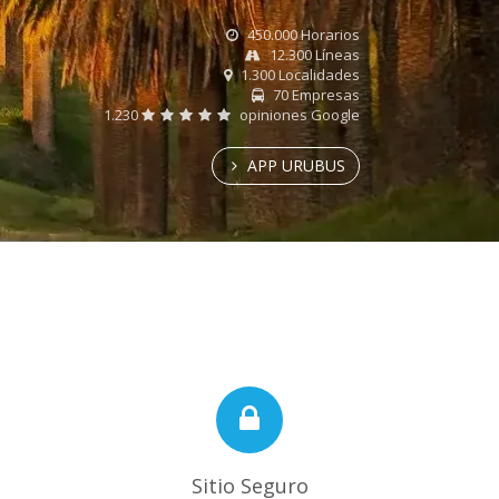
450.000 Horarios
12.300 Líneas
1.300 Localidades
70 Empresas
1.230
opiniones Google
APP URUBUS
Sitio Seguro