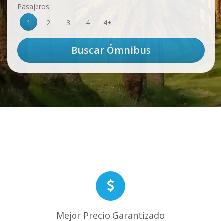
Pasajeros
1
2
3
4
4+
Mejor Precio Garantizado