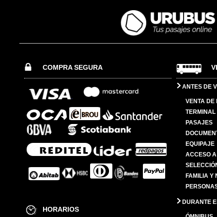
COMPRA SEGURA
V
ANTES DE V
VENTA DE
TERMINAL 
PASAJES
DOCUMENT
EQUIPAJE
ACCESO A
SELECCIÓ
FAMILIA Y
PERSONAS
DURANTE EL
HORARIOS
ÓMNIBUS