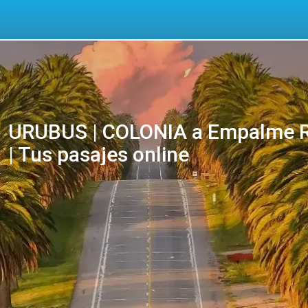
URUBUS | COLONIA a Empalme Ru
| Tus pasajes online