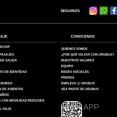
SEGUINOS
IAJE
CONOCENOS
IAJAR
QUIENES SOMOS
 PASAJES
¿POR QUÉ VIAJAR CON URUBUS?
DE SALIDA
NUESTROS VALORES
EQUIPO
O DE IDENTIDAD
REDES SOCIALES
PRENSA
 BORDO
EMPLEOS @ URUBUS
N DE ASIENTOS
SEA PARTE DE URUBUS
 NIÑOS
 CON MOVILIDAD REDUCIDA
APP
 VIAJE