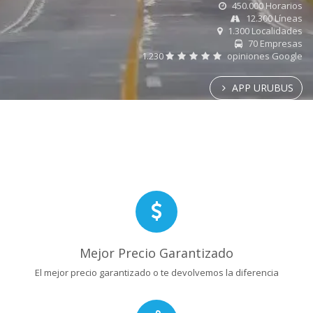
450.000 Horarios
12.300 Líneas
1.300 Localidades
70 Empresas
1.230
opiniones Google
APP URUBUS
Mejor Precio Garantizado
El mejor precio garantizado o te devolvemos la diferencia