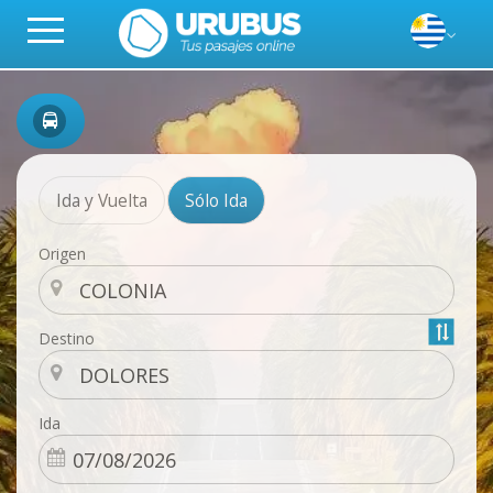
Ida y Vuelta
Sólo Ida
Origen
Destino
Ida