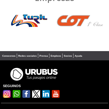
❮
❯
Conocenos
Redes sociales
Prensa
Empleos
Socios
Ayuda
SEGUINOS