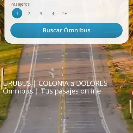
Pasajeros
1
2
3
4
4+
URUBUS | COLONIA a DOLORES
Ómnibus | Tus pasajes online