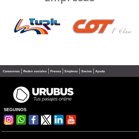
❮
❯
Conocenos
Redes sociales
Prensa
Empleos
Socios
Ayuda
SEGUINOS