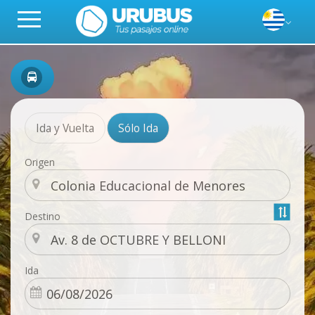
Ida y Vuelta
Sólo Ida
Origen
Destino
Ida