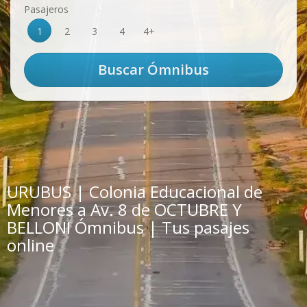
Pasajeros
1
2
3
4
4+
URUBUS | Colonia Educacional de
Menores a Av. 8 de OCTUBRE Y
BELLONI Ómnibus | Tus pasajes
online