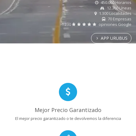
450.000 Horarios
12.300 Líneas
1.300 Localidades
70 Empresas
1.230
opiniones Google
APP URUBUS
Mejor Precio Garantizado
El mejor precio garantizado o te devolvemos la diferencia