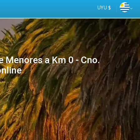
UYU $
e Menores a Km 0 - Cno.
nline
Tus
online
ómnibus