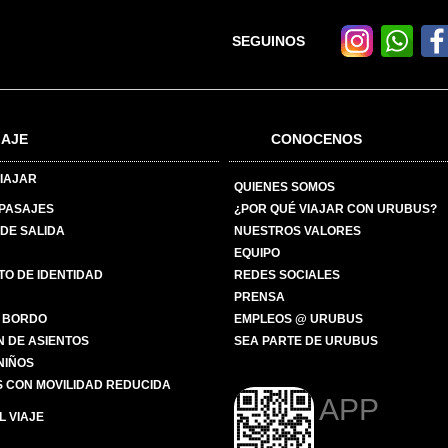
SEGUINOS
IAJE
CONOCENOS
IAJAR
QUIENES SOMOS
 PASAJES
¿POR QUÉ VIAJAR CON URUBUS?
DE SALIDA
NUESTROS VALORES
EQUIPO
O DE IDENTIDAD
REDES SOCIALES
PRENSA
 BORDO
EMPLEOS @ URUBUS
N DE ASIENTOS
SEA PARTE DE URUBUS
 NIÑOS
 CON MOVILIDAD REDUCIDA
APP
 VIAJE