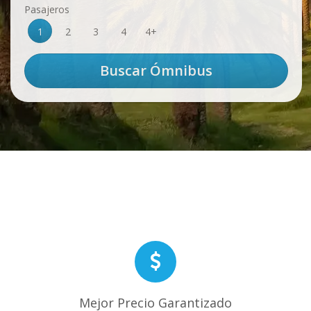
Pasajeros
1
2
3
4
4+
Mejor Precio Garantizado