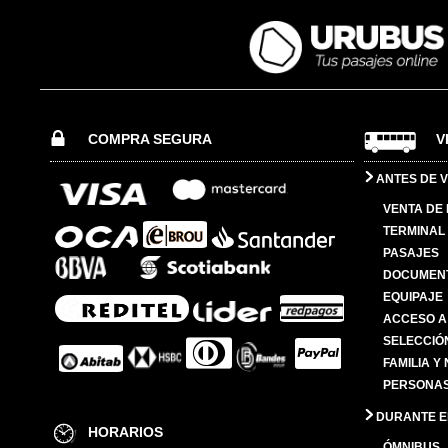
COMPRA SEGURA
V
ANTES DE V
VENTA DE
TERMINAL 
PASAJES
DOCUMENT
EQUIPAJE
ACCESO A
SELECCIÓ
FAMILIA Y
PERSONAS
DURANTE EL
HORARIOS
ÓMNIBUS