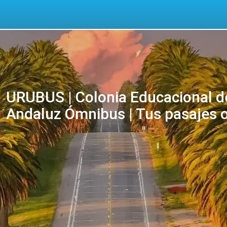
URUBUS | Colonia Educacional d
Andaluz Ómnibus | Tus pasajes o