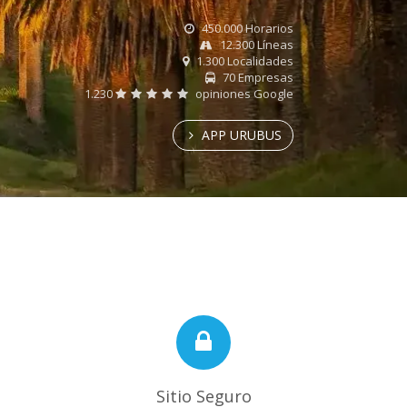
450.000 Horarios
12.300 Líneas
1.300 Localidades
70 Empresas
1.230
opiniones Google
APP URUBUS
Sitio Seguro