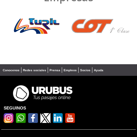
❮
❯
Conocenos
Redes sociales
Prensa
Empleos
Socios
Ayuda
SEGUINOS