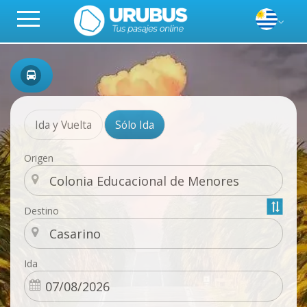
Ida y Vuelta
Sólo Ida
Origen
Destino
Ida