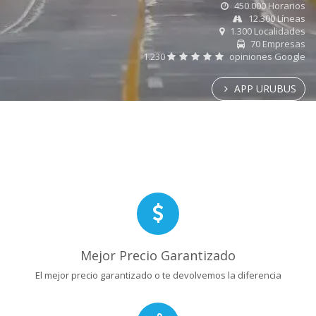
450.000 Horarios
12.300 Líneas
1.300 Localidades
70 Empresas
1.230
opiniones Google
APP URUBUS
Mejor Precio Garantizado
El mejor precio garantizado o te devolvemos la diferencia