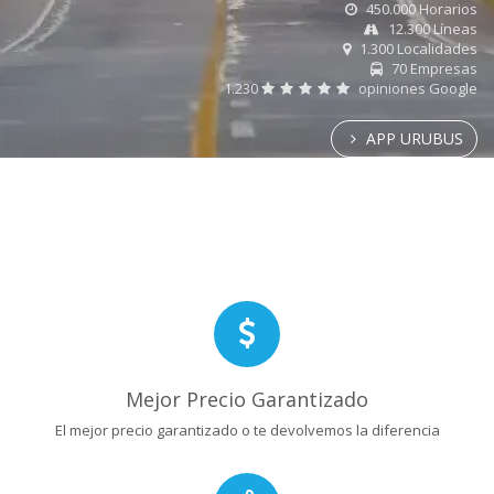
450.000 Horarios
12.300 Líneas
1.300 Localidades
70 Empresas
1.230
opiniones Google
APP URUBUS
Mejor Precio Garantizado
El mejor precio garantizado o te devolvemos la diferencia