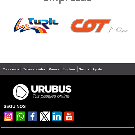
❮
❯
Conocenos
Redes sociales
Prensa
Empleos
Socios
Ayuda
SEGUINOS