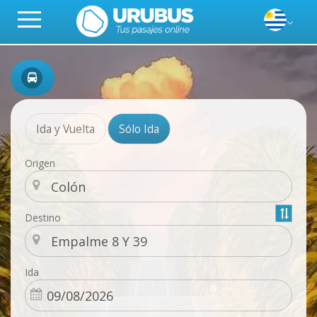
Ida y Vuelta
Sólo Ida
Origen
Destino
Ida