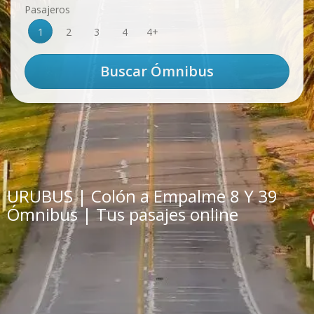
Pasajeros
1
2
3
4
4+
URUBUS | Colón a Empalme 8 Y 39
Ómnibus | Tus pasajes online