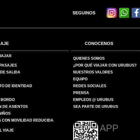
SEGUINOS
IAJE
CONOCENOS
IAJAR
QUIENES SOMOS
 PASAJES
¿POR QUÉ VIAJAR CON URUBUS?
DE SALIDA
NUESTROS VALORES
EQUIPO
O DE IDENTIDAD
REDES SOCIALES
PRENSA
 BORDO
EMPLEOS @ URUBUS
N DE ASIENTOS
SEA PARTE DE URUBUS
 NIÑOS
 CON MOVILIDAD REDUCIDA
APP
 VIAJE