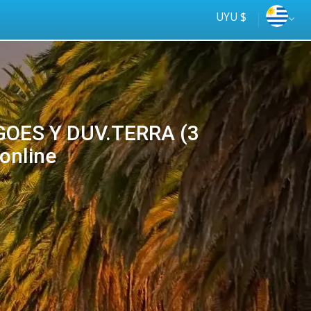
UYU $
 GOES Y DUV.TERRA (3
online
Tus
online
ómnibus