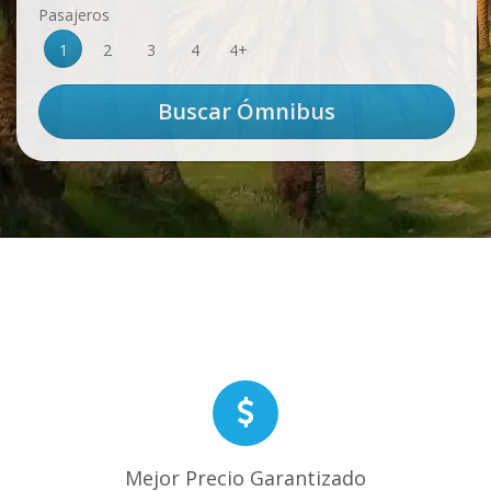
Pasajeros
1
2
3
4
4+
Mejor Precio Garantizado