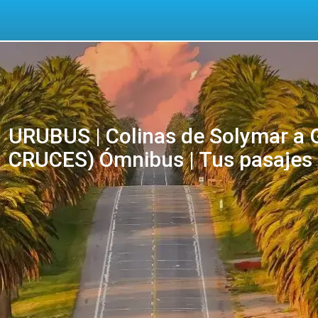
URUBUS | Colinas de Solymar a
CRUCES) Ómnibus | Tus pasajes 