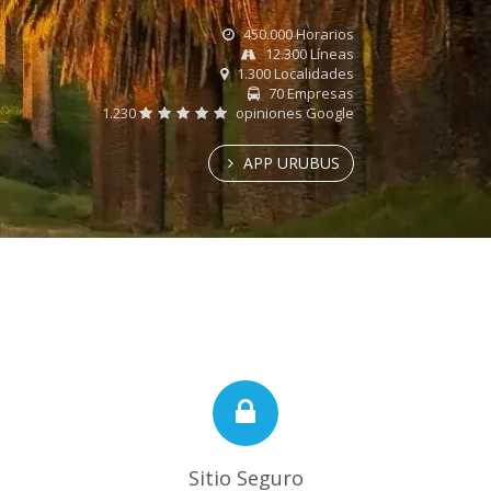
450.000 Horarios
12.300 Líneas
1.300 Localidades
70 Empresas
1.230
opiniones Google
APP URUBUS
Sitio Seguro