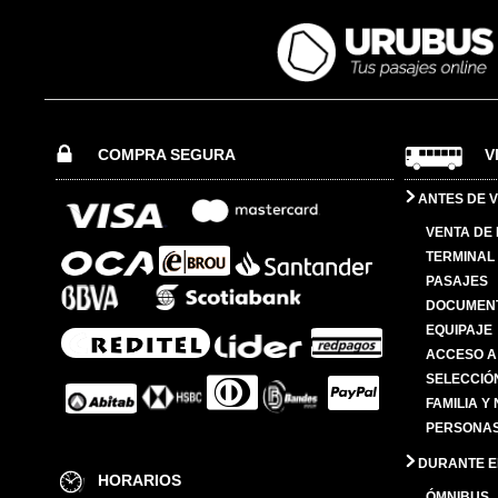
COMPRA SEGURA
V
ANTES DE V
VENTA DE
TERMINAL 
PASAJES
DOCUMENT
EQUIPAJE
ACCESO A
SELECCIÓ
FAMILIA Y
PERSONAS
DURANTE EL
HORARIOS
ÓMNIBUS