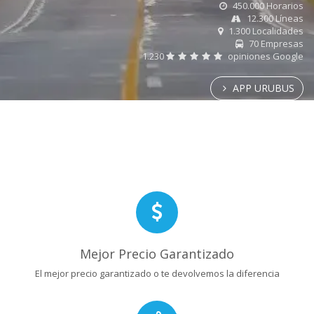
450.000 Horarios
12.300 Líneas
1.300 Localidades
70 Empresas
1.230
opiniones Google
APP URUBUS
Mejor Precio Garantizado
El mejor precio garantizado o te devolvemos la diferencia