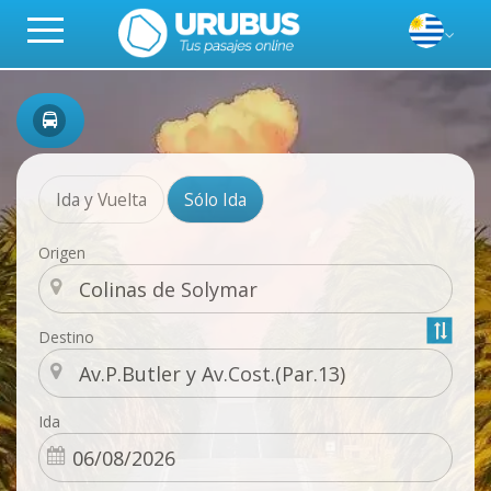
Ida y Vuelta
Sólo Ida
Origen
Destino
Ida