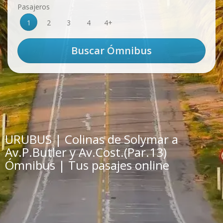
Pasajeros
1
2
3
4
4+
URUBUS | Colinas de Solymar a
Av.P.Butler y Av.Cost.(Par.13)
Ómnibus | Tus pasajes online