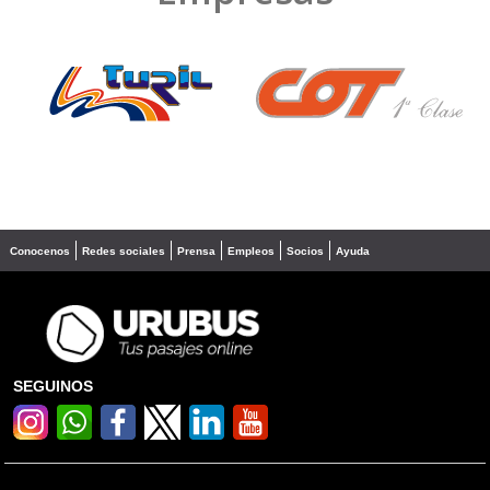
❮
❯
Conocenos
Redes sociales
Prensa
Empleos
Socios
Ayuda
SEGUINOS