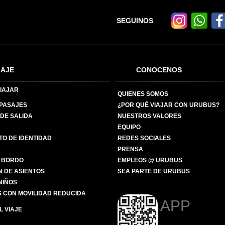
SEGUINOS
IAJE
CONOCENOS
IAJAR
QUIENES SOMOS
 PASAJES
¿POR QUÉ VIAJAR CON URUBUS?
DE SALIDA
NUESTROS VALORES
EQUIPO
O DE IDENTIDAD
REDES SOCIALES
PRENSA
 BORDO
EMPLEOS @ URUBUS
N DE ASIENTOS
SEA PARTE DE URUBUS
 NIÑOS
 CON MOVILIDAD REDUCIDA
APP
 VIAJE