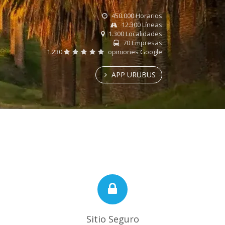
450.000 Horarios
12.300 Líneas
1.300 Localidades
70 Empresas
1.230
opiniones Google
APP URUBUS
Sitio Seguro