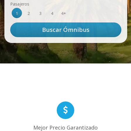
Pasajeros
1
2
3
4
4+
Mejor Precio Garantizado