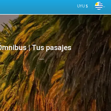
UYU $
mnibus | Tus pasajes
Tus
online
ómnibus