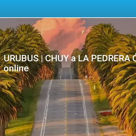
URUBUS | CHUY a LA PEDRERA Ó
online