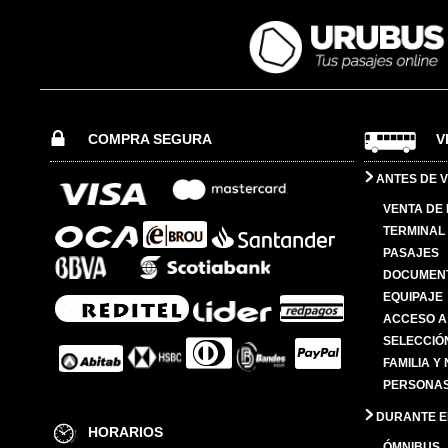
COMPRA SEGURA
V
ANTES DE V
VENTA DE
TERMINAL 
PASAJES
DOCUMENT
EQUIPAJE
ACCESO A
SELECCIÓ
FAMILIA Y
PERSONAS
DURANTE EL
HORARIOS
ÓMNIBUS