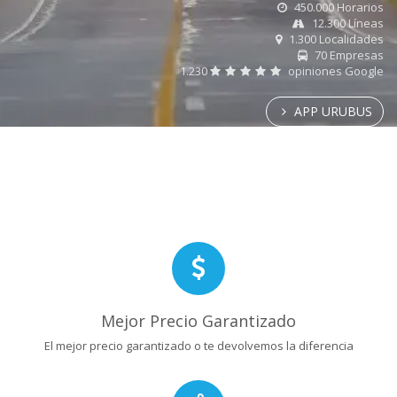
450.000 Horarios
12.300 Líneas
1.300 Localidades
70 Empresas
1.230
opiniones Google
APP URUBUS
Mejor Precio Garantizado
El mejor precio garantizado o te devolvemos la diferencia