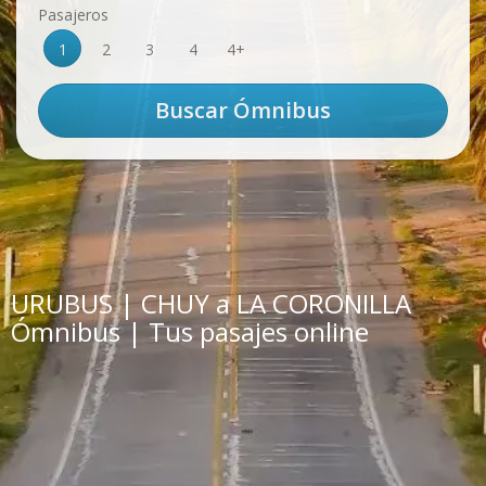
Pasajeros
1
2
3
4
4+
URUBUS | CHUY a LA CORONILLA
Ómnibus | Tus pasajes online