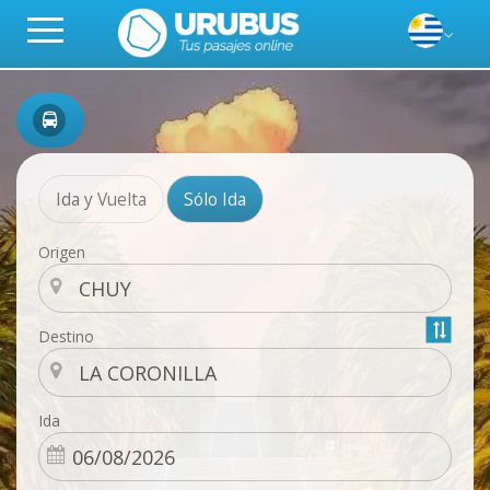
Ida y Vuelta
Sólo Ida
Origen
Destino
Ida