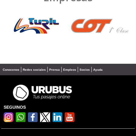
❮
❯
Conocenos
Redes sociales
Prensa
Empleos
Socios
Ayuda
SEGUINOS