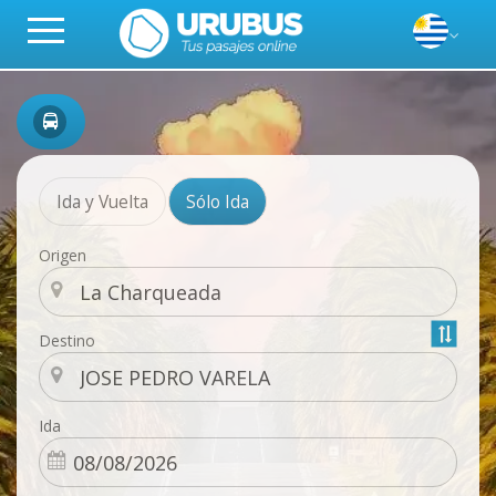
Ida y Vuelta
Sólo Ida
Origen
Destino
Ida