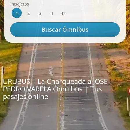
Pasajeros
1
2
3
4
4+
URUBUS | La Charqueada a JOSE
PEDRO VARELA Ómnibus | Tus
pasajes online