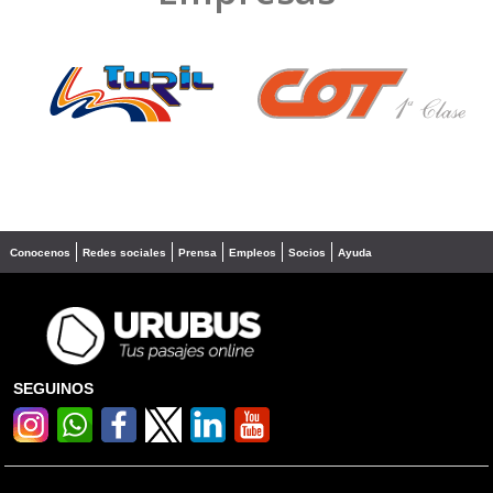
❮
❯
Conocenos
Redes sociales
Prensa
Empleos
Socios
Ayuda
SEGUINOS