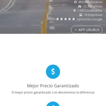
450.000 Horarios
12.300 Líneas
1.300 Localidades
70 Empresas
1.230
opiniones Google
APP URUBUS
Mejor Precio Garantizado
El mejor precio garantizado o te devolvemos la diferencia