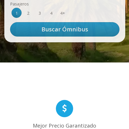
Pasajeros
1
2
3
4
4+
Mejor Precio Garantizado