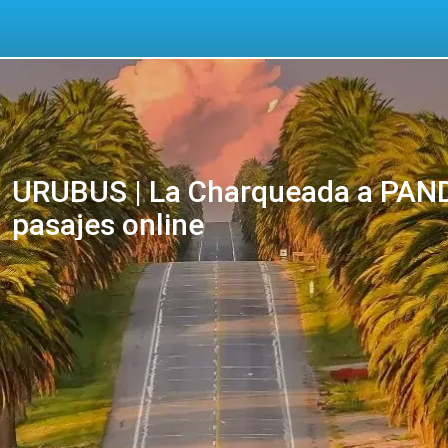
URUBUS | La Charqueada a PAN
pasajes online