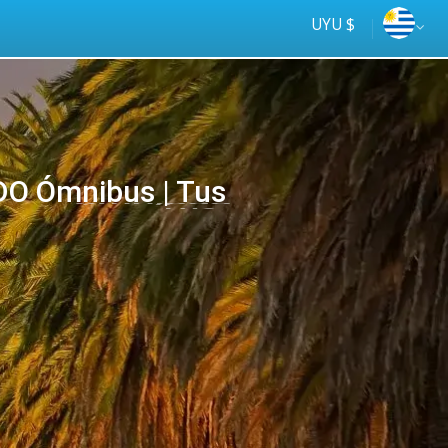
UYU $
DO Ómnibus | Tus
Tus
online
ómnibus