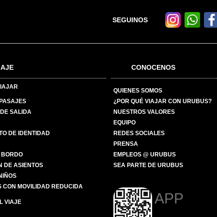
SEGUINOS
IAJE
CONOCENOS
IAJAR
QUIENES SOMOS
 PASAJES
¿POR QUÉ VIAJAR CON URUBUS?
DE SALIDA
NUESTROS VALORES
EQUIPO
O DE IDENTIDAD
REDES SOCIALES
PRENSA
 BORDO
EMPLEOS @ URUBUS
N DE ASIENTOS
SEA PARTE DE URUBUS
 NIÑOS
 CON MOVILIDAD REDUCIDA
APP
 VIAJE