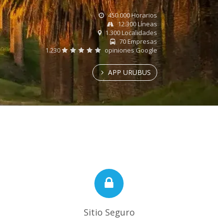
450.000 Horarios
12.300 Líneas
1.300 Localidades
70 Empresas
1.230
opiniones Google
APP URUBUS
Sitio Seguro