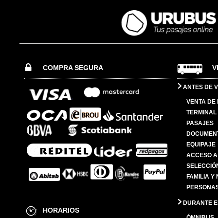
COMPRA SEGURA
V
ANTES DE V
VENTA DE
TERMINAL 
PASAJES
DOCUMENT
EQUIPAJE
ACCESO A
SELECCIÓ
FAMILIA Y
PERSONAS
DURANTE EL
HORARIOS
ÓMNIBUS