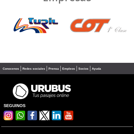
❮
❯
Conocenos
Redes sociales
Prensa
Empleos
Socios
Ayuda
SEGUINOS