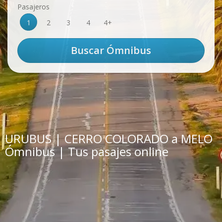
Pasajeros
1
2
3
4
4+
URUBUS | CERRO COLORADO a MELO
Ómnibus | Tus pasajes online