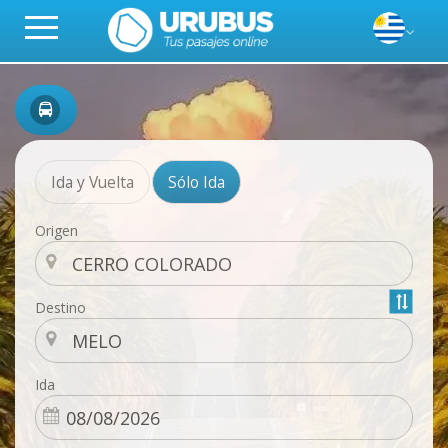
Ida y Vuelta
Sólo Ida
Origen
Destino
Ida