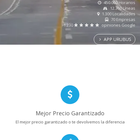
450.000 Horarios
12.300 Líneas
1.300 Localidades
70 Empresas
1.230
opiniones Google
APP URUBUS
Mejor Precio Garantizado
El mejor precio garantizado o te devolvemos la diferencia