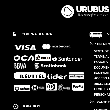
COMPRA SEGURA
V
ANTES DE V
VENTA DE
TERMINAL 
PASAJES
DOCUMENT
EQUIPAJE
ACCESO A
SELECCIÓ
FAMILIA Y
PERSONAS
DURANTE EL
HORARIOS
ÓMNIBUS