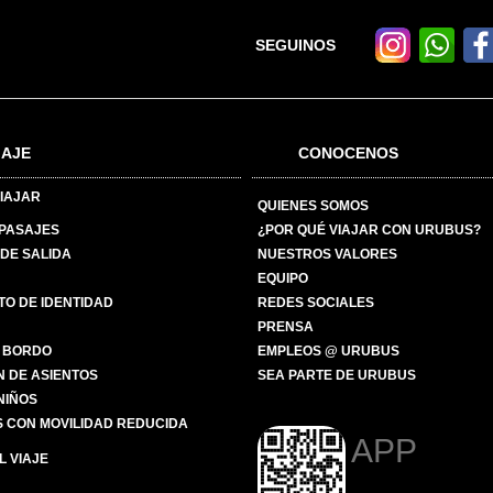
SEGUINOS
IAJE
CONOCENOS
IAJAR
QUIENES SOMOS
 PASAJES
¿POR QUÉ VIAJAR CON URUBUS?
DE SALIDA
NUESTROS VALORES
EQUIPO
O DE IDENTIDAD
REDES SOCIALES
PRENSA
 BORDO
EMPLEOS @ URUBUS
N DE ASIENTOS
SEA PARTE DE URUBUS
 NIÑOS
 CON MOVILIDAD REDUCIDA
APP
 VIAJE