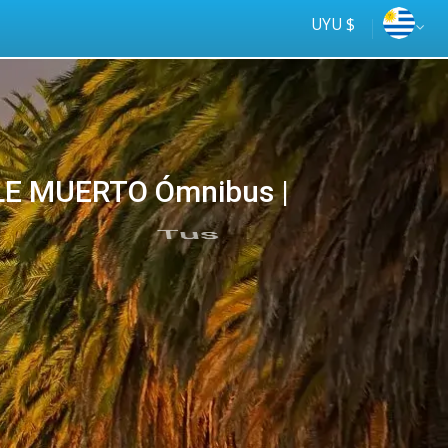
UYU $
LE MUERTO Ómnibus |
Tus
online
ómnibus