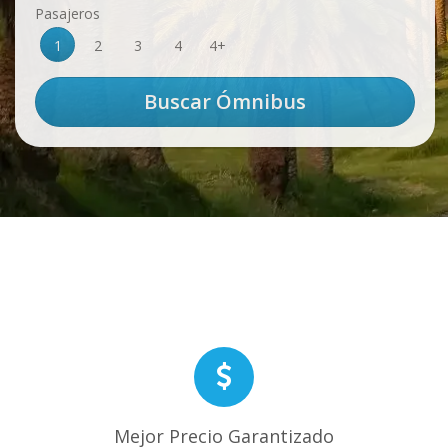
Pasajeros
1
2
3
4
4+
Mejor Precio Garantizado