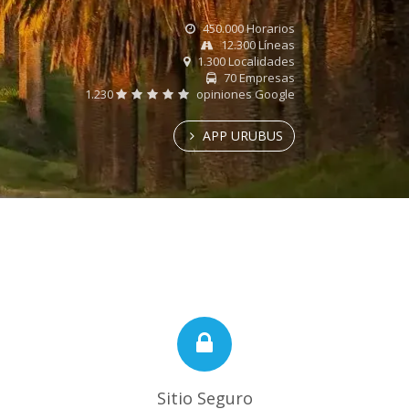
450.000 Horarios
12.300 Líneas
1.300 Localidades
70 Empresas
1.230
opiniones Google
APP URUBUS
Sitio Seguro