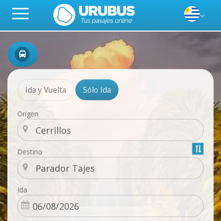
Ida y Vuelta
Sólo Ida
Origen
Destino
Ida