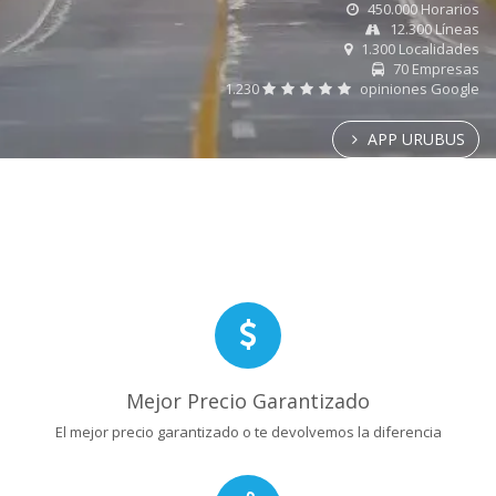
450.000 Horarios
12.300 Líneas
1.300 Localidades
70 Empresas
1.230
opiniones Google
APP URUBUS
Mejor Precio Garantizado
El mejor precio garantizado o te devolvemos la diferencia