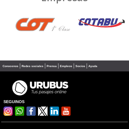
❮
❯
Conocenos
Redes sociales
Prensa
Empleos
Socios
Ayuda
SEGUINOS