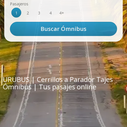
Pasajeros
1
2
3
4
4+
URUBUS | Cerrillos a Parador Tajes
Ómnibus | Tus pasajes online