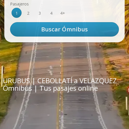
Pasajeros
1
2
3
4
4+
URUBUS | CEBOLLATÍ a VELAZQUEZ
Ómnibus | Tus pasajes online