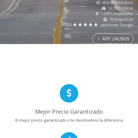
450.000 Horarios
12.300 Líneas
1.300 Localidades
70 Empresas
1.230
opiniones Google
APP URUBUS
Mejor Precio Garantizado
El mejor precio garantizado o te devolvemos la diferencia