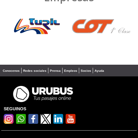
❮
❯
Conocenos
Redes sociales
Prensa
Empleos
Socios
Ayuda
SEGUINOS