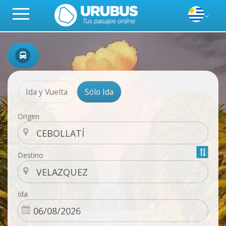
Ida y Vuelta
Sólo Ida
Origen
Destino
Ida