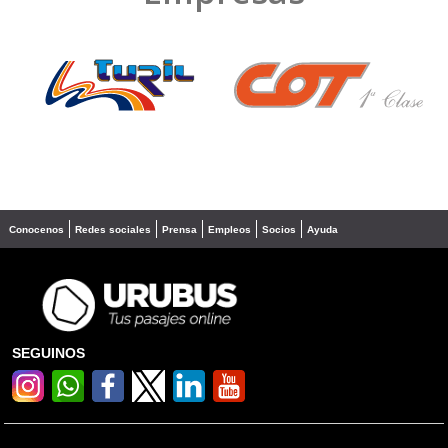
❮
❯
Conocenos
Redes sociales
Prensa
Empleos
Socios
Ayuda
SEGUINOS