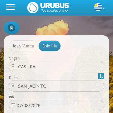
Ida y Vuelta
Sólo Ida
Origen
Destino
Ida