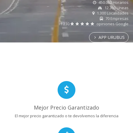
450.000 Horarios
12.300 Líneas
1.300 Localidades
70 Empresas
1.230
opiniones Google
APP URUBUS
Mejor Precio Garantizado
El mejor precio garantizado o te devolvemos la diferencia