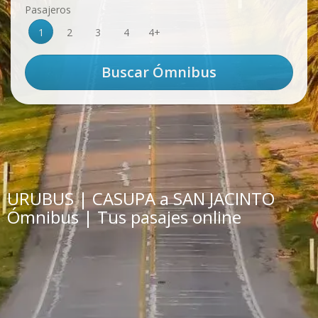
Pasajeros
1
2
3
4
4+
URUBUS | CASUPA a SAN JACINTO
Ómnibus | Tus pasajes online