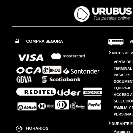
COMPRA SEGURA
V
ANTES DE V
VENTA DE
TERMINAL 
PASAJES
DOCUMENT
EQUIPAJE
ACCESO A
SELECCIÓ
FAMILIA Y
PERSONAS
DURANTE EL
HORARIOS
ÓMNIBUS