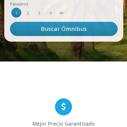
Pasajeros
1
2
3
4
4+
Mejor Precio Garantizado