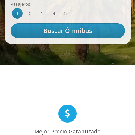
Pasajeros
1
2
3
4
4+
Mejor Precio Garantizado