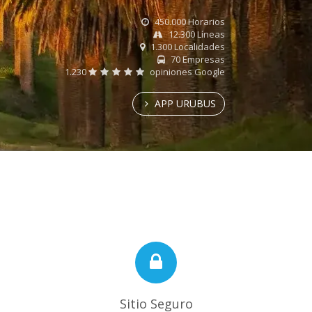
450.000 Horarios
12.300 Líneas
1.300 Localidades
70 Empresas
1.230
opiniones Google
APP URUBUS
Sitio Seguro