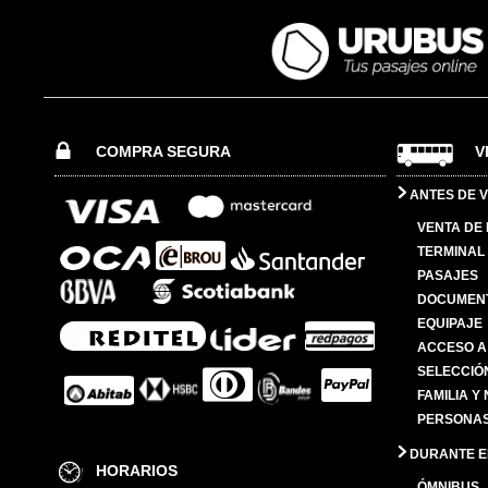
COMPRA SEGURA
V
ANTES DE V
VENTA DE
TERMINAL 
PASAJES
DOCUMENT
EQUIPAJE
ACCESO A
SELECCIÓ
FAMILIA Y
PERSONAS
DURANTE EL
HORARIOS
ÓMNIBUS