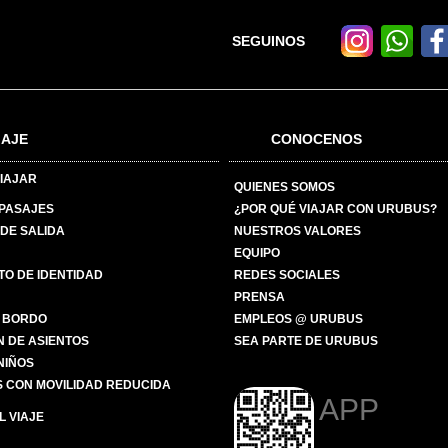
SEGUINOS
IAJE
CONOCENOS
IAJAR
QUIENES SOMOS
 PASAJES
¿POR QUÉ VIAJAR CON URUBUS?
DE SALIDA
NUESTROS VALORES
EQUIPO
O DE IDENTIDAD
REDES SOCIALES
PRENSA
 BORDO
EMPLEOS @ URUBUS
N DE ASIENTOS
SEA PARTE DE URUBUS
 NIÑOS
 CON MOVILIDAD REDUCIDA
APP
 VIAJE