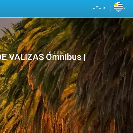
UYU $
E VALIZAS Ómnibus |
Tus
online
ómnibus