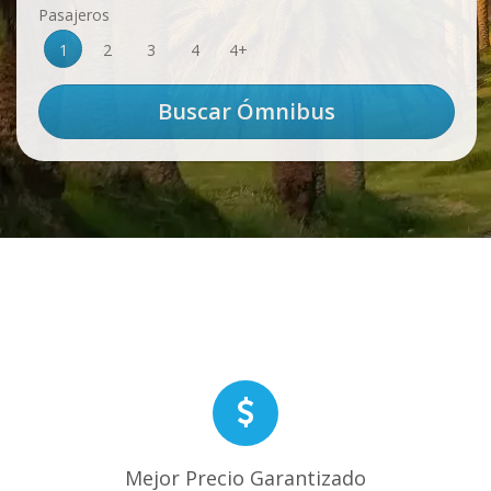
Pasajeros
1
2
3
4
4+
Mejor Precio Garantizado