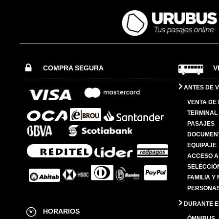
COMPRA SEGURA
V
ANTES DE V
VENTA DE
TERMINAL 
PASAJES
DOCUMENT
EQUIPAJE
ACCESO A
SELECCIÓ
FAMILIA Y
PERSONAS
DURANTE EL
HORARIOS
ÓMNIBUS