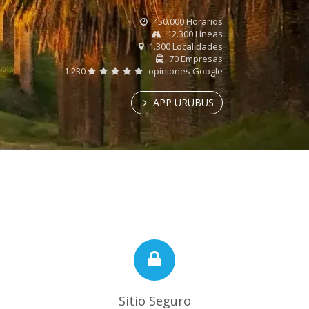
450.000 Horarios
12.300 Líneas
1.300 Localidades
70 Empresas
1.230
opiniones Google
APP URUBUS
Sitio Seguro