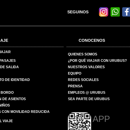
SEGUINOS
IAJE
CONOCENOS
IAJAR
QUIENES SOMOS
 PASAJES
¿POR QUÉ VIAJAR CON URUBUS?
DE SALIDA
NUESTROS VALORES
EQUIPO
O DE IDENTIDAD
REDES SOCIALES
PRENSA
 BORDO
EMPLEOS @ URUBUS
N DE ASIENTOS
SEA PARTE DE URUBUS
 NIÑOS
 CON MOVILIDAD REDUCIDA
APP
 VIAJE