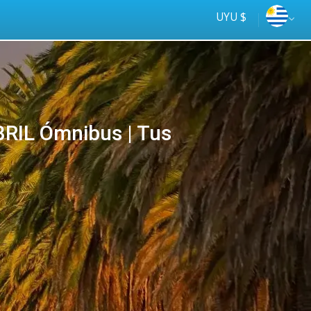
UYU $
RIL Ómnibus | Tus
Tus
online
ómnibus