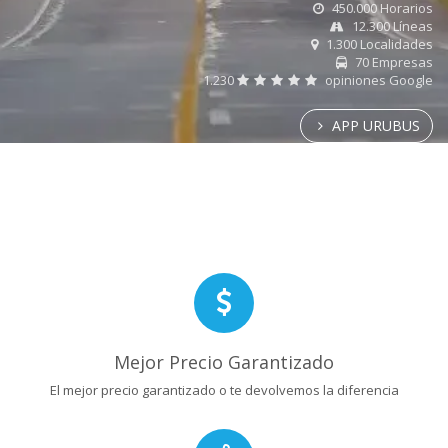
450.000 Horarios
12.300 Líneas
1.300 Localidades
70 Empresas
1.230
opiniones Google
APP URUBUS
Mejor Precio Garantizado
El mejor precio garantizado o te devolvemos la diferencia