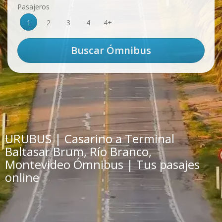
Pasajeros
1
2
3
4
4+
URUBUS | Casarino a Terminal
Baltasar Brum, Río Branco,
Montevideo Ómnibus | Tus pasajes
online