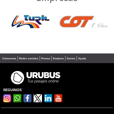
❮
❯
Conocenos
Redes sociales
Prensa
Empleos
Socios
Ayuda
SEGUINOS