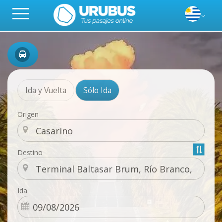
Ida y Vuelta
Sólo Ida
Origen
Destino
Ida